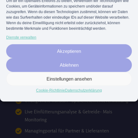
Um dir ein optimales Erlebnis zu bieten, verwenden wir Technologien wie
Cookies, um Geräteinformationen zu speichern und/oder darauf
Das Profipaket für maximale Kontrolle. Setze neue Standards
zuzugreifen. Wenn du diesen Technologien zustimmst, können wir Daten
wie das Surfverhalten oder eindeutige IDs auf dieser Website verarbeiten.
und nutze deine Erfahrung um sichtbar effizienter zu
Wenn du deine Einwillligung nicht erteilst oder zurückziehst, können
werden. Mehr Tiefe und mehr Wahrheit, mit TFS Premium!
bestimmte Merkmale und Funktionen beeinträchtigt werden.
Dienste verwalten
Optimal für Anlagen mit höherer installierter
elektrischer Leistung und Biomethanproduzenten
Akzeptieren
Alle Funktionen aus Basic und Advanced inkl.
Ablehnen
1 Performance Cube im Paket enthalten.
Einstellungen ansehen
Unbegrenzte Dashboard-Gestaltung & KPI
Management
Cookie-Richtlinie
Datenschutzerklärung
Unbegrenzte Rohstoff- Spurenelementeverwaltung
Live Einfütterungsanalyse & Getreide- Mais
Monitoring
Managingportal für Partner & Lieferanten